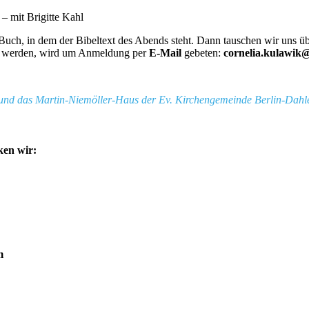
– mit Brigitte Kahl
uch, in dem der Bibeltext des Abends steht. Dann tauschen wir uns über
ckt werden, wird um Anmeldung per
E-Mail
gebeten:
cornelia.kulawik
und das Martin-Niemöller-Haus der Ev. Kirchengemeinde Berlin-Dahle
ken wir:
m