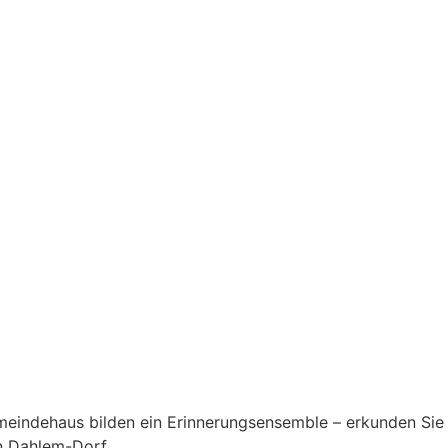
meindehaus bilden ein Erinnerungsensemble – erkunden Sie 
n Dahlem-Dorf.